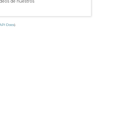
ídeos de nuestros
API Docs
).