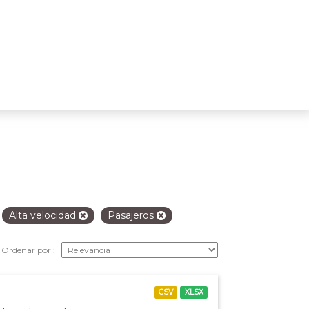
Alta velocidad
Pasajeros
Ordenar por
CSV
XLSX