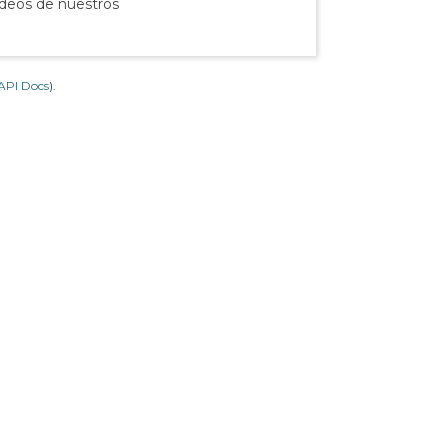
ídeos de nuestros
API Docs
).