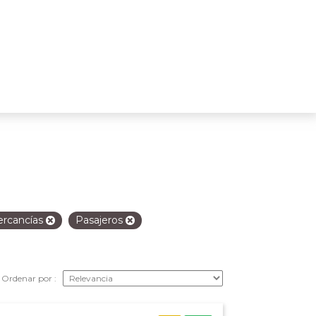
rcancías
Pasajeros
Ordenar por