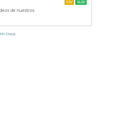
CSV
XLSX
ídeos de nuestros
API Docs
).