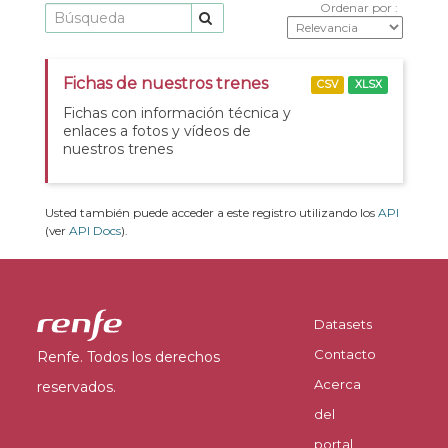
Ordenar por
Fichas de nuestros trenes
CSV
XLSX
Fichas con información técnica y
enlaces a fotos y vídeos de
nuestros trenes
Usted también puede acceder a este registro utilizando los
API
(ver
API Docs
).
Datasets
Contacto
Renfe. Todos los derechos
Acerca
reservados.
del
portal