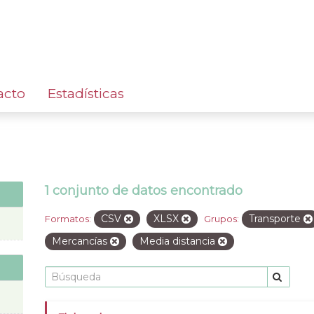
acto
Estadísticas
1 conjunto de datos encontrado
CSV
XLSX
Transporte
Formatos:
Grupos:
Mercancías
Media distancia