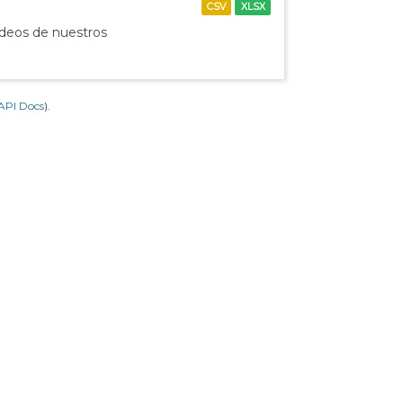
CSV
XLSX
ídeos de nuestros
API Docs
).