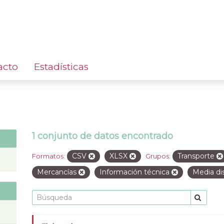
acto
Estadísticas
1 conjunto de datos encontrado
CSV
XLSX
Transporte
Formatos:
Grupos:
Mercancías
Información técnica
Media di