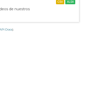
CSV
XLSX
ídeos de nuestros
API Docs
).