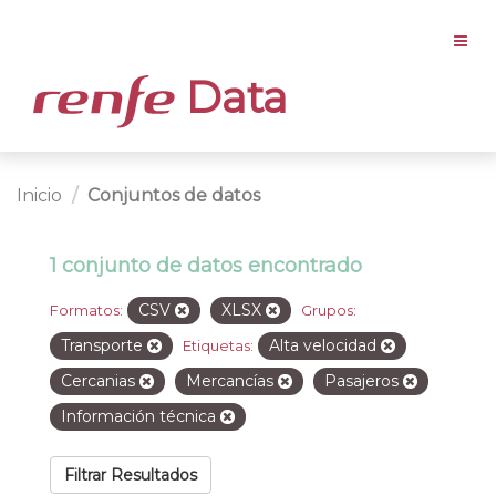
Data
Inicio
Conjuntos de datos
1 conjunto de datos encontrado
CSV
XLSX
Formatos:
Grupos:
Transporte
Alta velocidad
Etiquetas:
Cercanias
Mercancías
Pasajeros
Información técnica
Filtrar Resultados