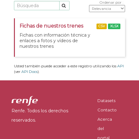
Ordenar por
Fichas de nuestros trenes
CSV
XLSX
Fichas con información técnica y
enlaces a fotos y vídeos de
nuestros trenes
Usted también puede acceder a este registro utilizando los
API
(ver
API Docs
).
Datasets
Contacto
Renfe. Todos los derechos
Acerca
reservados.
del
portal