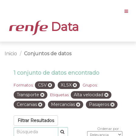
Data
Inicio
Conjuntos de datos
1 conjunto de datos encontrado
CSV
XLSX
Formatos:
Grupos:
Transporte
Alta velocidad
Etiquetas:
Cercanias
Mercancías
Pasajeros
Filtrar Resultados
Ordenar por