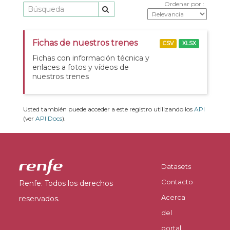
Ordenar por
Fichas de nuestros trenes
CSV
XLSX
Fichas con información técnica y
enlaces a fotos y vídeos de
nuestros trenes
Usted también puede acceder a este registro utilizando los
API
(ver
API Docs
).
Datasets
Contacto
Renfe. Todos los derechos
Acerca
reservados.
del
portal