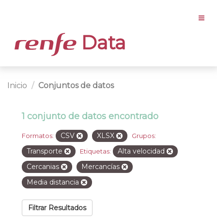
Data
Inicio
Conjuntos de datos
1 conjunto de datos encontrado
CSV
XLSX
Formatos:
Grupos:
Transporte
Alta velocidad
Etiquetas:
Cercanias
Mercancías
Media distancia
Filtrar Resultados