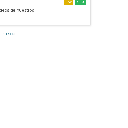
CSV
XLSX
ídeos de nuestros
API Docs
).