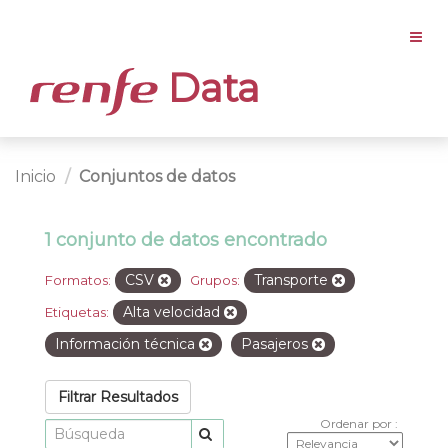
Data
Inicio
Conjuntos de datos
1 conjunto de datos encontrado
CSV
Transporte
Formatos:
Grupos:
Alta velocidad
Etiquetas:
Información técnica
Pasajeros
Filtrar Resultados
Ordenar por