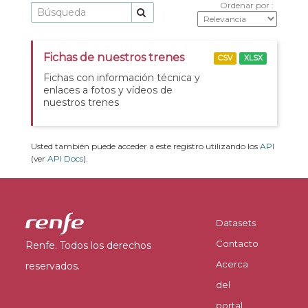
Ordenar por
Fichas de nuestros trenes
CSV
XLSX
Fichas con información técnica y
enlaces a fotos y vídeos de
nuestros trenes
Usted también puede acceder a este registro utilizando los
API
(ver
API Docs
).
Datasets
Contacto
Renfe. Todos los derechos
Acerca
reservados.
del
portal