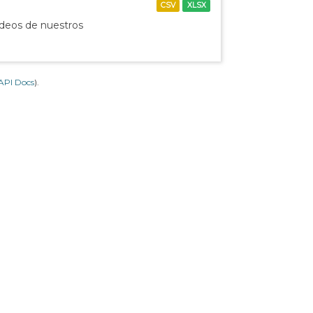
CSV
XLSX
ídeos de nuestros
API Docs
).