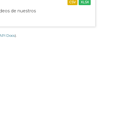
CSV
XLSX
ídeos de nuestros
API Docs
).