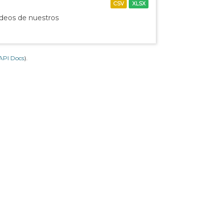
CSV
XLSX
ídeos de nuestros
API Docs
).