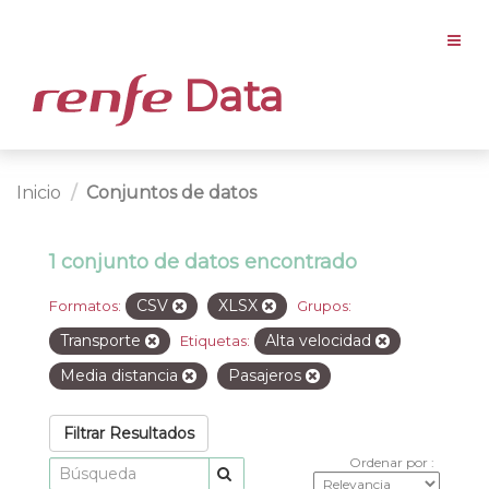
Data
Inicio
Conjuntos de datos
1 conjunto de datos encontrado
CSV
XLSX
Formatos:
Grupos:
Transporte
Alta velocidad
Etiquetas:
Media distancia
Pasajeros
Filtrar Resultados
Ordenar por