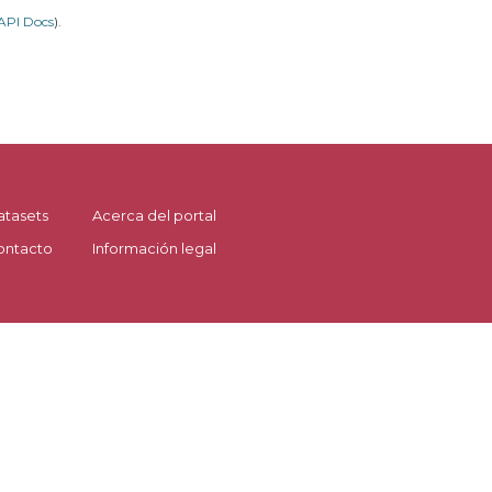
API Docs
).
atasets
Acerca del portal
ontacto
Información legal