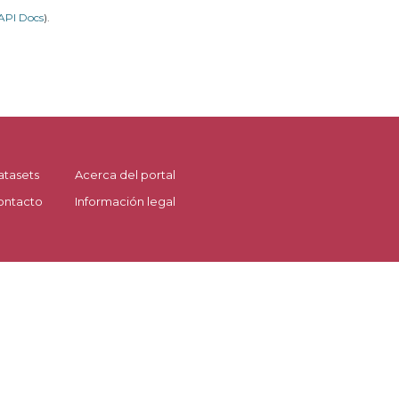
API Docs
).
atasets
Acerca del portal
ontacto
Información legal