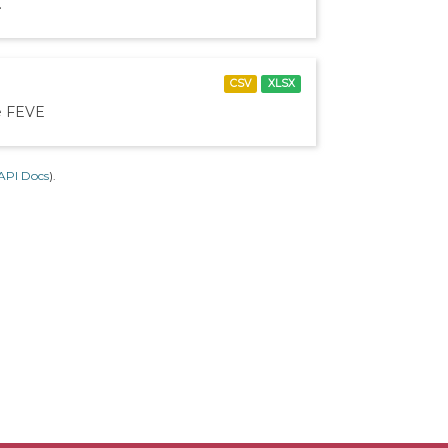
.
CSV
XLSX
de FEVE
API Docs
).