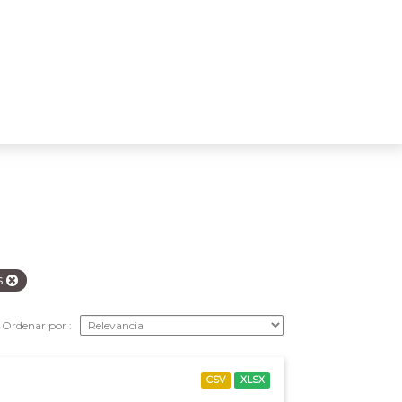
s
Ordenar por
CSV
XLSX