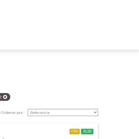
iz
Ordenar por
CSV
XLSX