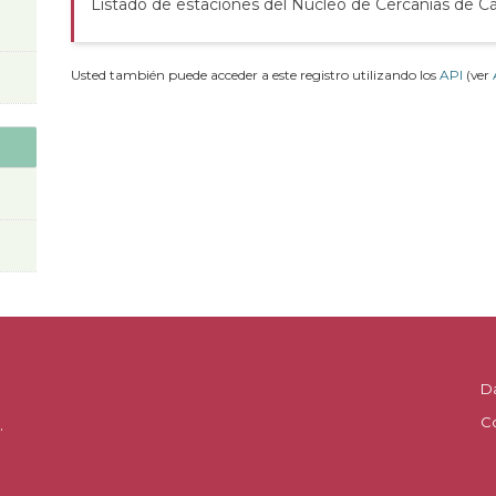
Listado de estaciones del Núcleo de Cercanías de C
Usted también puede acceder a este registro utilizando los
API
(ver
D
C
.