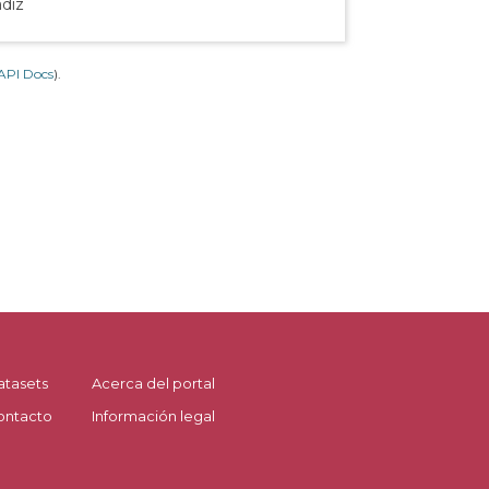
ádiz
API Docs
).
atasets
Acerca del portal
ontacto
Información legal