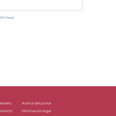
API Docs
).
atasets
Acerca del portal
ontacto
Información legal