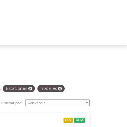
Estaciones
Rodalies
:
Ordenar por
CSV
XLSX