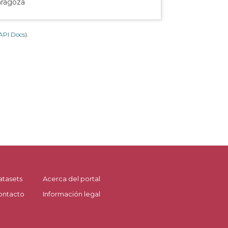
aragoza
API Docs
).
atasets
Acerca del portal
ontacto
Información legal