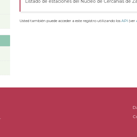
Listado de estaciones del Núcleo de Cercanías de Z
Usted también puede acceder a este registro utilizando los
API
(ver
D
C
.