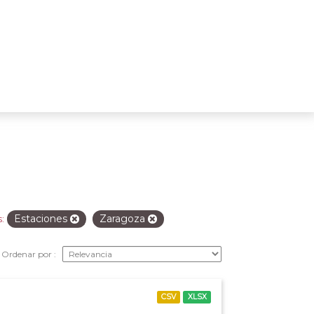
Estaciones
Zaragoza
:
Ordenar por
CSV
XLSX