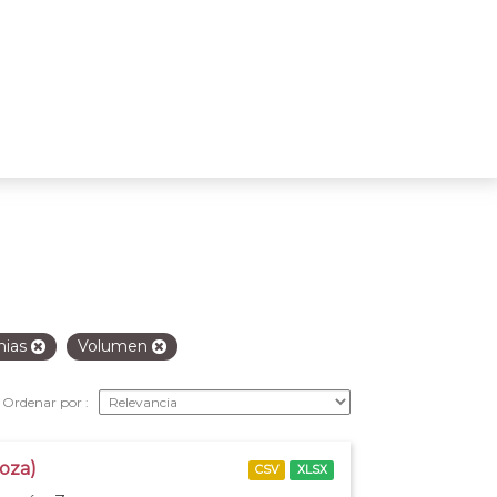
nias
Volumen
Ordenar por
goza)
CSV
XLSX