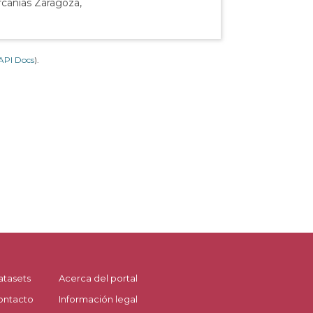
rcanías Zaragoza,
API Docs
).
atasets
Acerca del portal
ontacto
Información legal