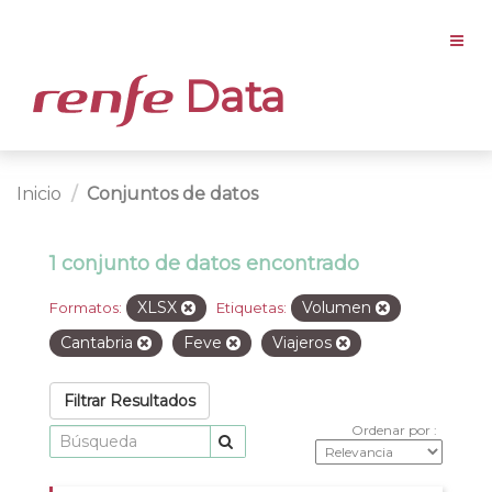
Data
Inicio
Conjuntos de datos
1 conjunto de datos encontrado
XLSX
Volumen
Formatos:
Etiquetas:
Cantabria
Feve
Viajeros
Filtrar Resultados
Ordenar por