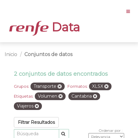
Data
Inicio
Conjuntos de datos
2 conjuntos de datos encontrados
Transporte
XLSX
Grupos:
Formatos:
Volumen
Cantabria
Etiquetas:
Viajeros
Filtrar Resultados
Ordenar por