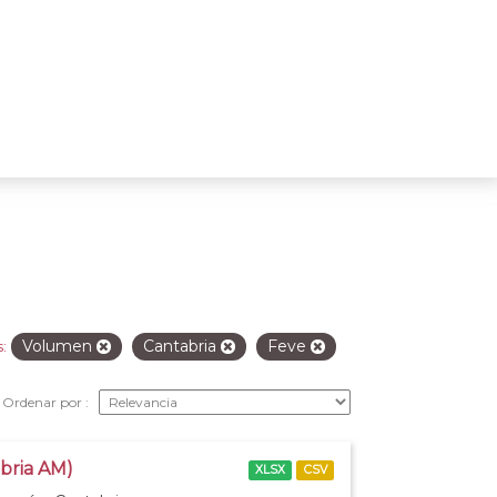
Volumen
Cantabria
Feve
:
Ordenar por
abria AM)
XLSX
CSV