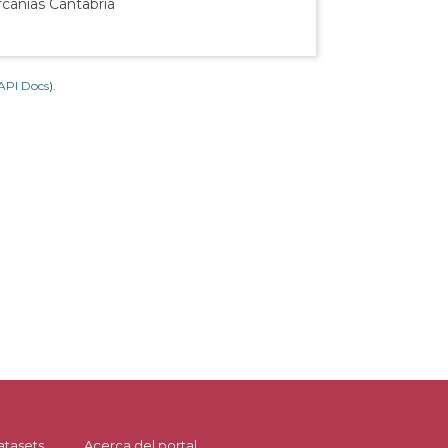
rcanías Cantabria
API Docs
).
atasets
Acerca del portal