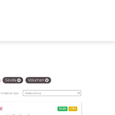
Sevilla
Volumen
:
Ordenar por
a)
XLSX
CSV