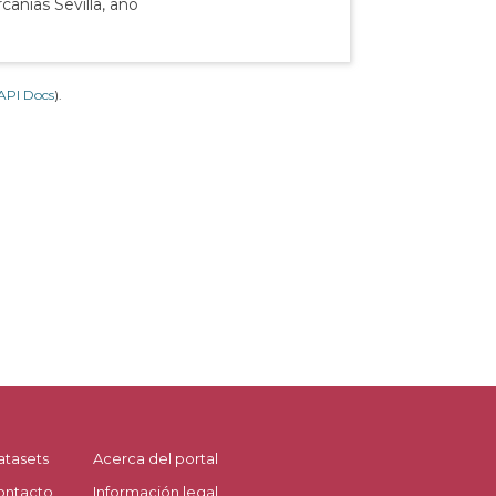
canías Sevilla, año
API Docs
).
atasets
Acerca del portal
ontacto
Información legal