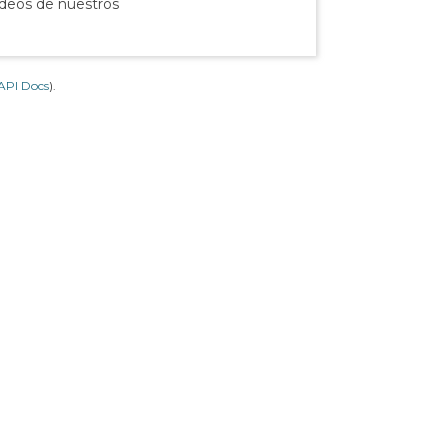
ídeos de nuestros
API Docs
).