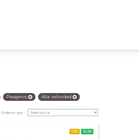
Pasajeros
Alta velocidad
:
Ordenar por
CSV
XLSX