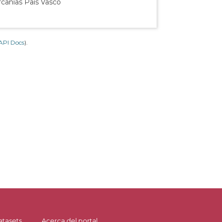
rcanías País Vasco
API Docs
).
atasets
Acerca del portal