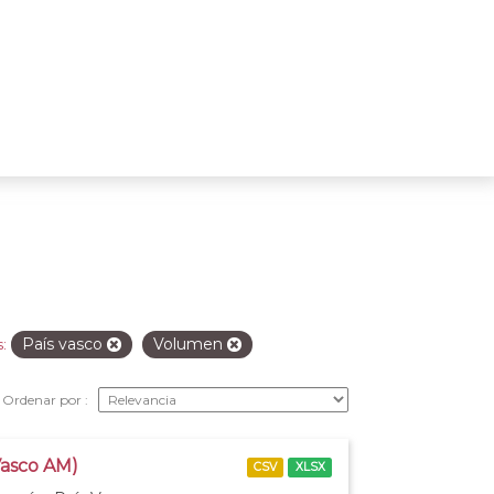
País vasco
Volumen
:
Ordenar por
Vasco AM)
CSV
XLSX