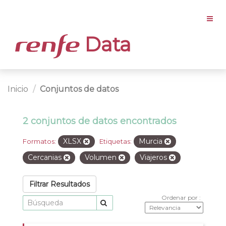
Data
Inicio
Conjuntos de datos
2 conjuntos de datos encontrados
XLSX
Murcia
Formatos:
Etiquetas:
Cercanias
Volumen
Viajeros
Filtrar Resultados
Ordenar por