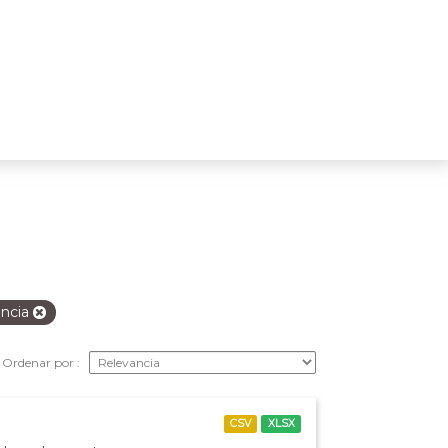
ancia
Ordenar por
CSV
XLSX