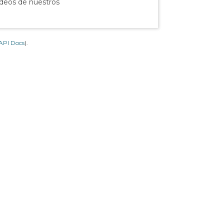
ídeos de nuestros
API Docs
).