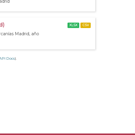
adrid
d)
XLSX
CSV
rcanías Madrid, año
API Docs
).