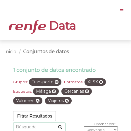
Data
Inicio
Conjuntos de datos
1 conjunto de datos encontrado
Transporte
XLSX
Grupos:
Formatos:
Málaga
Cercanias
Etiquetas:
Volumen
Viajeros
Filtrar Resultados
Ordenar por