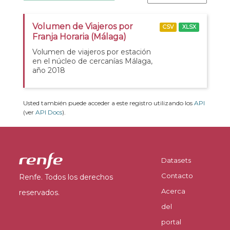
Volumen de Viajeros por
CSV
XLSX
Franja Horaria (Málaga)
Volumen de viajeros por estación
en el núcleo de cercanías Málaga,
año 2018
Usted también puede acceder a este registro utilizando los
API
(ver
API Docs
).
Datasets
Contacto
Renfe. Todos los derechos
Acerca
reservados.
del
portal