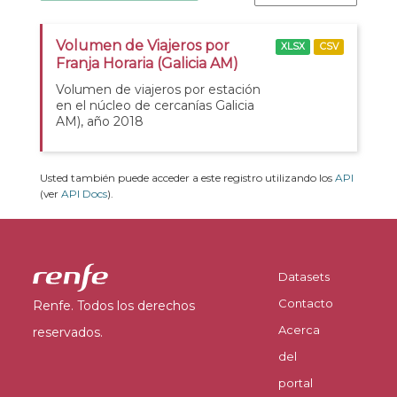
Volumen de Viajeros por
XLSX
CSV
Franja Horaria (Galicia AM)
Volumen de viajeros por estación
en el núcleo de cercanías Galicia
AM), año 2018
Usted también puede acceder a este registro utilizando los
API
(ver
API Docs
).
Datasets
Contacto
Renfe. Todos los derechos
Acerca
reservados.
del
portal