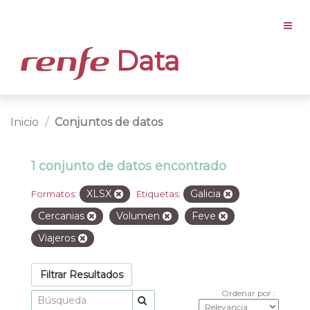
Data
Inicio
Conjuntos de datos
1 conjunto de datos encontrado
XLSX
Galicia
Formatos:
Etiquetas:
Cercanias
Volumen
Feve
Viajeros
Filtrar Resultados
Ordenar por