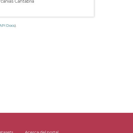
rcanías Cantabria
API Docs
).
atasets
Acerca del portal