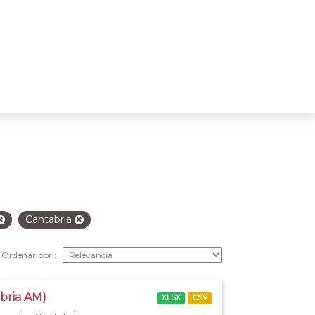
Cantabria
Ordenar por
abria AM)
XLSX
CSV