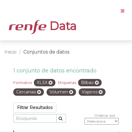
Data
Inicio
Conjuntos de datos
1 conjunto de datos encontrado
XLSX
Bilbao
Formatos:
Etiquetas:
Cercanias
Volumen
Viajeros
Filtrar Resultados
Ordenar por