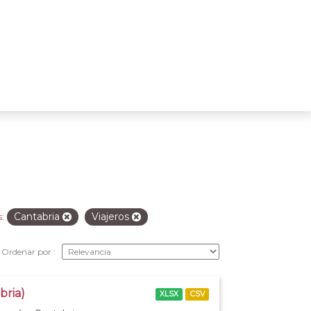
Cantabria
Viajeros
:
Ordenar por
bria)
XLSX
CSV