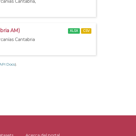
canías Cantabria,
abria AM)
XLSX
CSV
rcanías Cantabria
API Docs
).
atasets
Acerca del portal