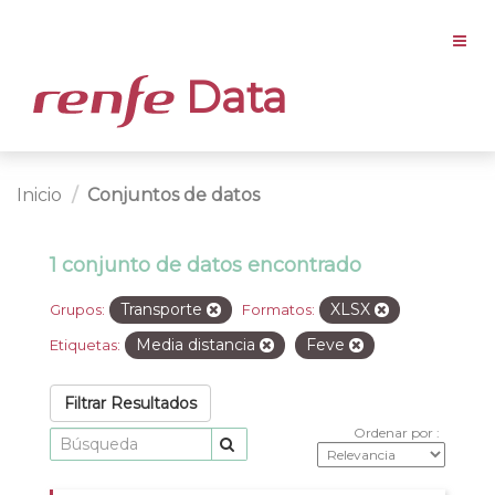
Data
Inicio
Conjuntos de datos
1 conjunto de datos encontrado
Transporte
XLSX
Grupos:
Formatos:
Media distancia
Feve
Etiquetas:
Filtrar Resultados
Ordenar por