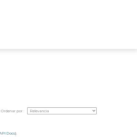
Ordenar por
API Docs
).