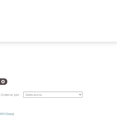
p
Ordenar por
API Docs
).