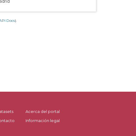
adrid
API Docs
).
atasets
Acerca del portal
ontacto
Información legal