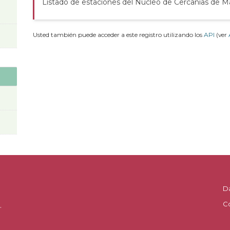
Listado de estaciones del Núcleo de Cercanías de M
Usted también puede acceder a este registro utilizando los
API
(ver
D
C
.