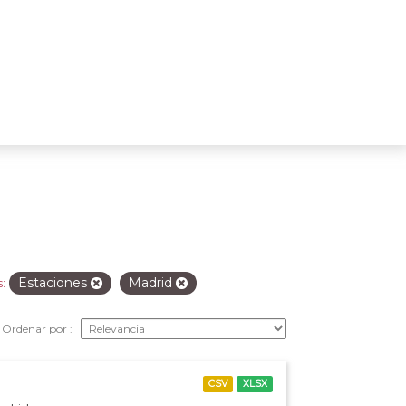
Estaciones
Madrid
:
Ordenar por
CSV
XLSX