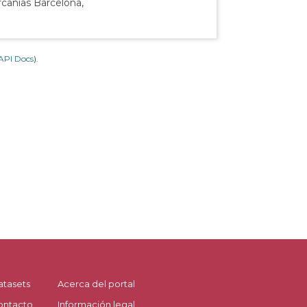
rcanías Barcelona,
API Docs
).
atasets
Acerca del portal
ontacto
Información legal