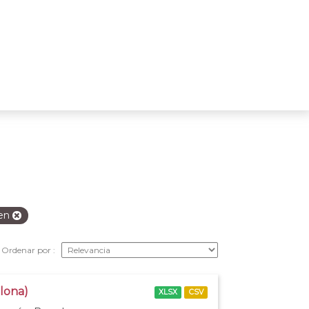
en
Ordenar por
elona)
XLSX
CSV