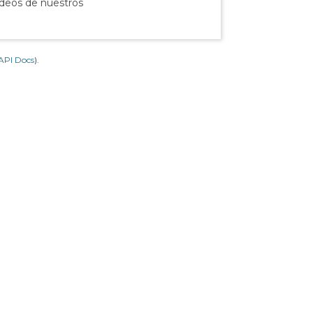
ídeos de nuestros
API Docs
).