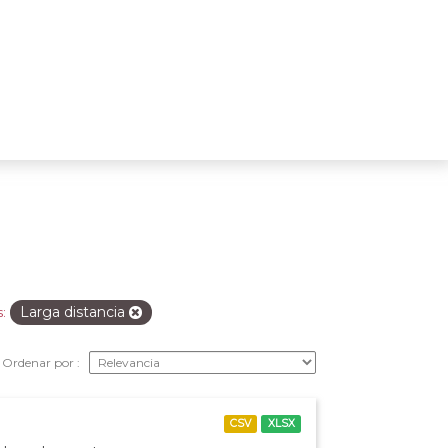
Larga distancia
:
Ordenar por
CSV
XLSX