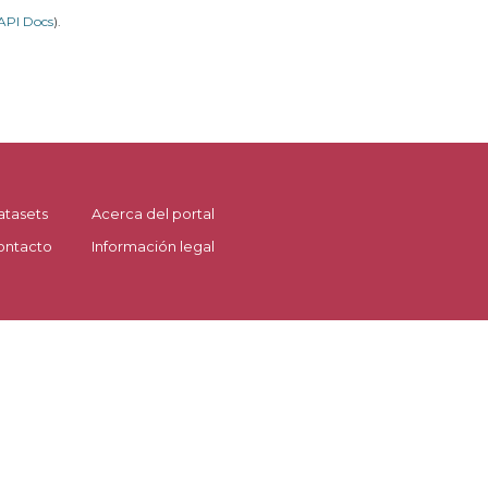
API Docs
).
atasets
Acerca del portal
ontacto
Información legal