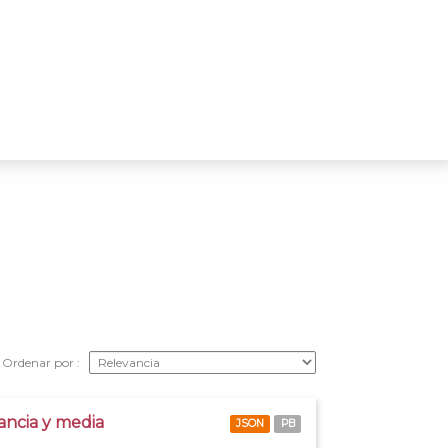
Ordenar por
tancia y media
JSON
PB