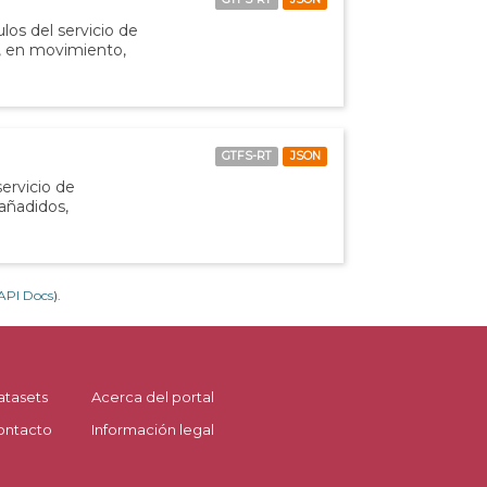
los del servicio de
o, en movimiento,
GTFS-RT
JSON
servicio de
 añadidos,
API Docs
).
atasets
Acerca del portal
ontacto
Información legal