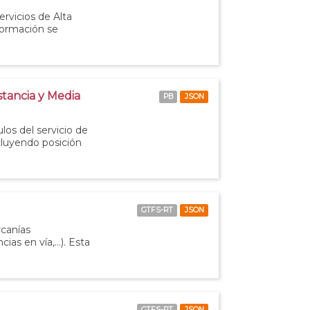
ervicios de Alta
nformación se
stancia y Media
PB
JSON
los del servicio de
ncluyendo posición
GTFS-RT
JSON
rcanías
ias en vía,...). Esta
GTFS-RT
JSON