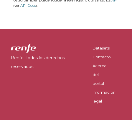
Usted también puede acceder a este registro utilizando los
API
(ver
API Docs
).
Datasets
Contacto
Renfe. Todos los derechos
Acerca
reservados.
del
portal
Información
legal