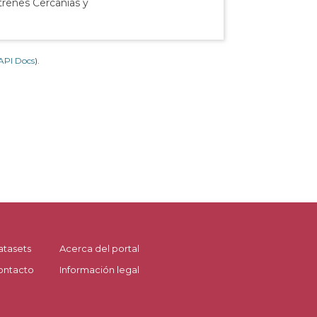
 trenes Cercanías y
API Docs
).
atasets
Acerca del portal
ontacto
Información legal