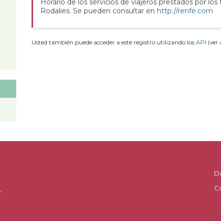
Horario de los servicios de viajeros prestados por los
Rodalies. Se pueden consultar en
http://renfe.com
Usted también puede acceder a este registro utilizando los
API
(ver
D
C
.