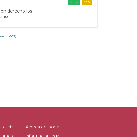
XLSX
CSV
nen derecho los
traso
API Docs
).
atasets
Acerca del portal
ontacto
Información legal