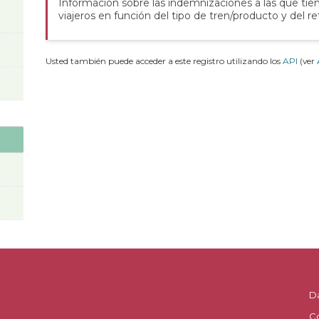
Información sobre las indemnizaciones a las que tie
viajeros en función del tipo de tren/producto y del re
Usted también puede acceder a este registro utilizando los
API
(ver
D
C
.