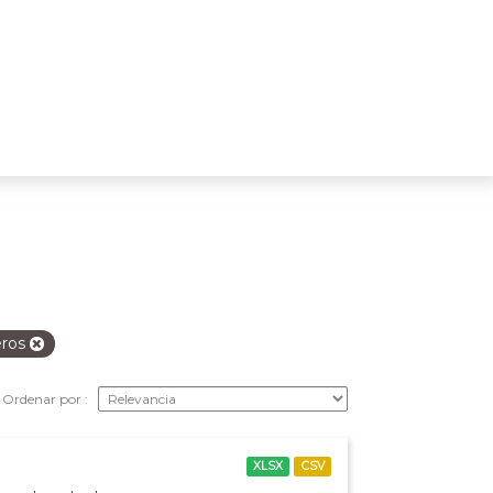
eros
Ordenar por
XLSX
CSV