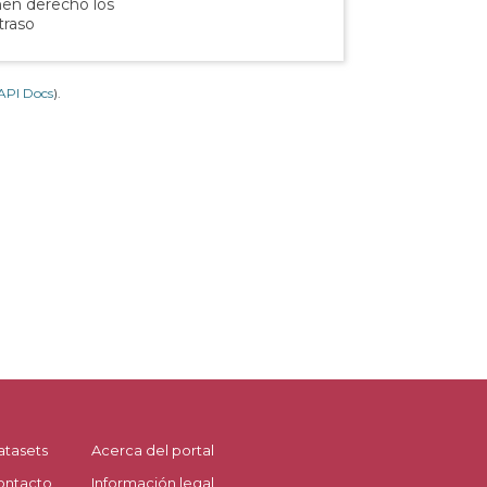
nen derecho los
traso
API Docs
).
atasets
Acerca del portal
ontacto
Información legal