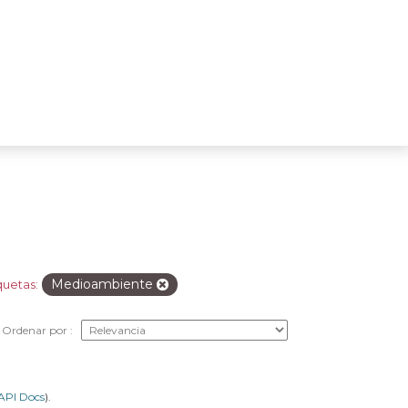
Medioambiente
quetas:
Ordenar por
API Docs
).